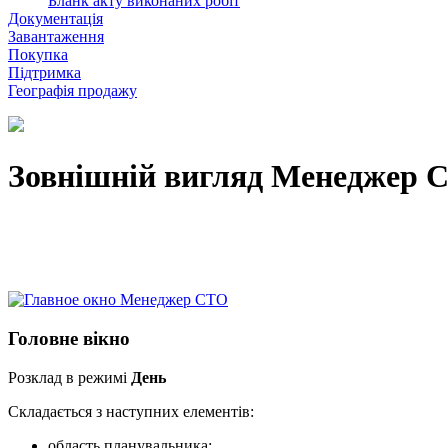
Бланк акту виконаних робіт
Документація
Завантаження
Покупка
Підтримка
Географія продажу
Зовнішній вигляд Менеджер 
Головне вікно
Розклад в режимі
День
Складається з наступних елементів:
область планувальника;