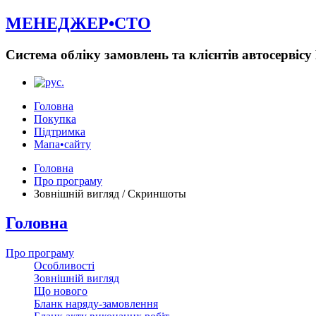
МЕНЕДЖЕР•СТО
Система обліку замовлень та клієнтів автосерві
Головна
Покупка
Підтримка
Мапа•сайту
Головна
Про програму
Зовнішній вигляд / Скриншоты
Головна
Про програму
Особливості
Зовнішній вигляд
Що нового
Бланк наряду-замовлення